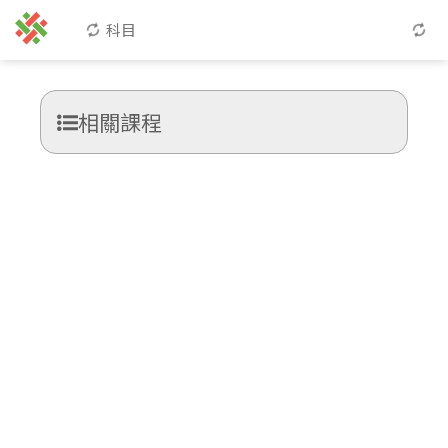
科目
相關課程