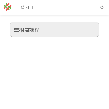
科目
相關課程