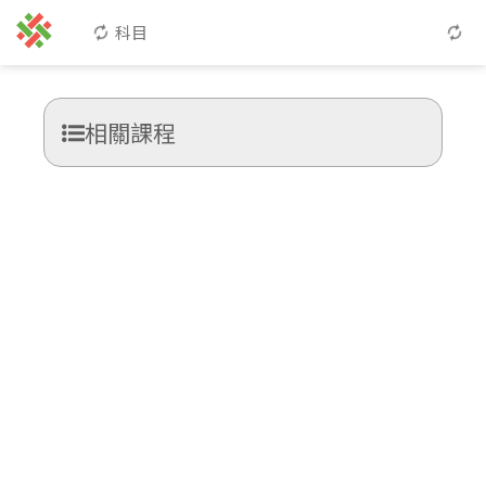
科目
相關課程