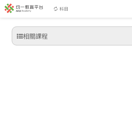
科目
相關課程