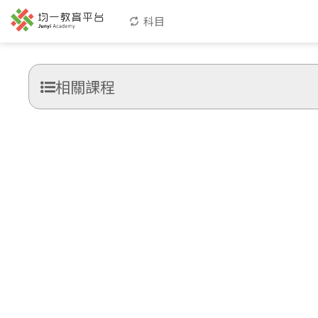
科目
相關課程