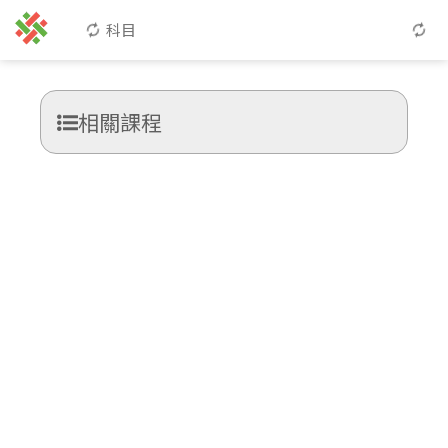
科目
相關課程