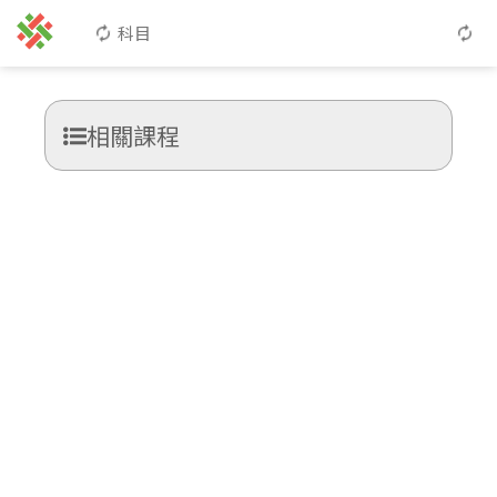
科目
相關課程