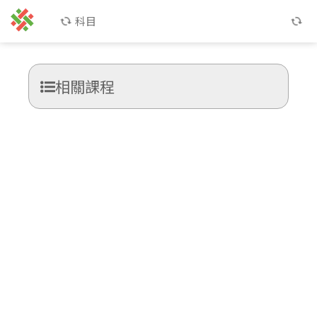
科目
相關課程