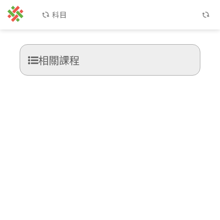
科目
相關課程