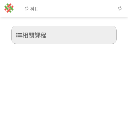
科目
相關課程