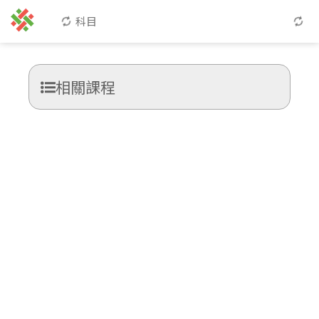
科目
相關課程