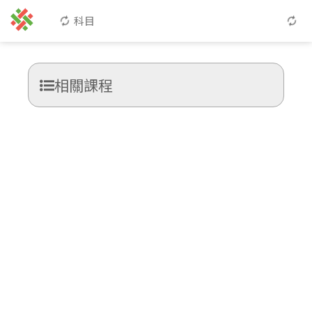
科目
相關課程