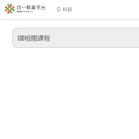
科目
相關課程