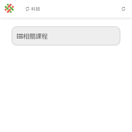
科目
相關課程