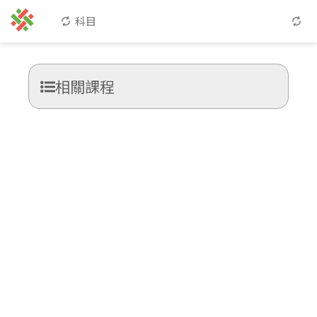
科目
相關課程