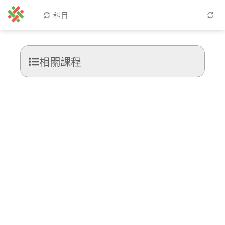
科目
相關課程