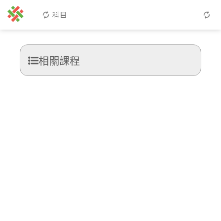
科目
相關課程