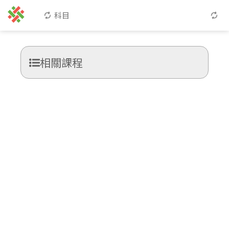
科目
相關課程