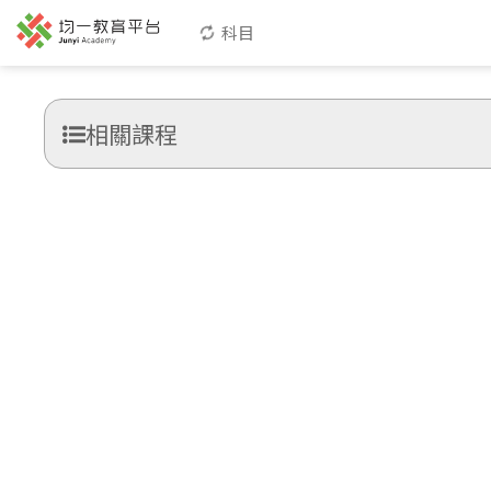
科目
相關課程