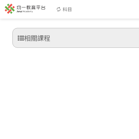
科目
相關課程