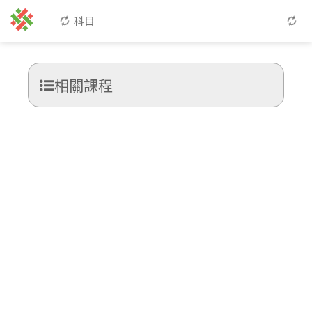
科目
相關課程