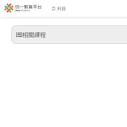
科目
相關課程