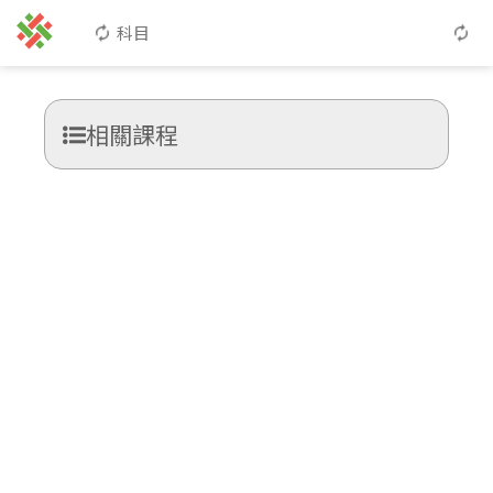
科目
相關課程