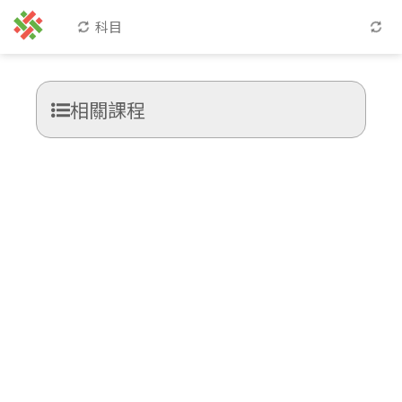
科目
相關課程