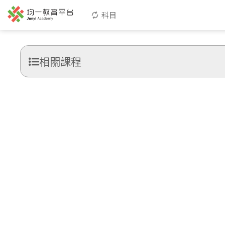
科目
相關課程