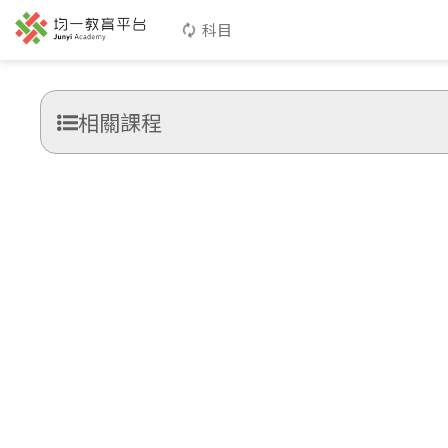
科目
相關課程