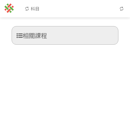
科目
相關課程