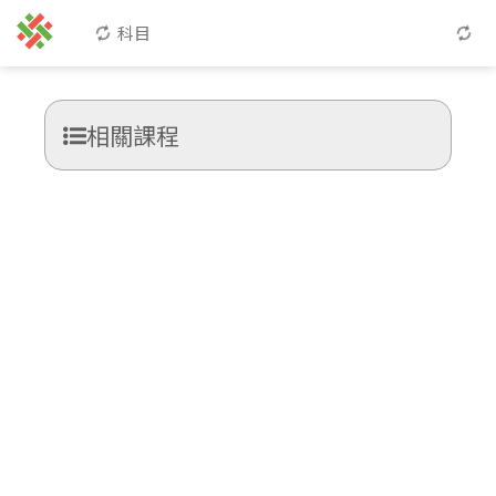
科目
相關課程