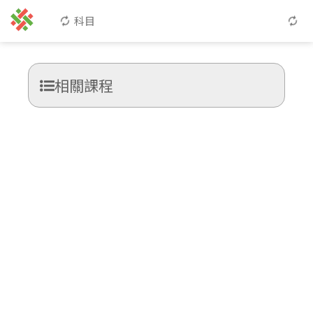
科目
相關課程