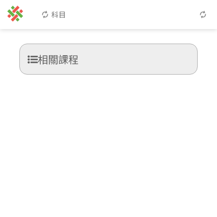
科目
相關課程