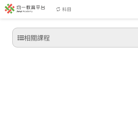
科目
相關課程