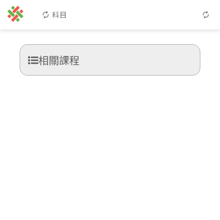
科目
相關課程