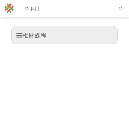
科目
相關課程