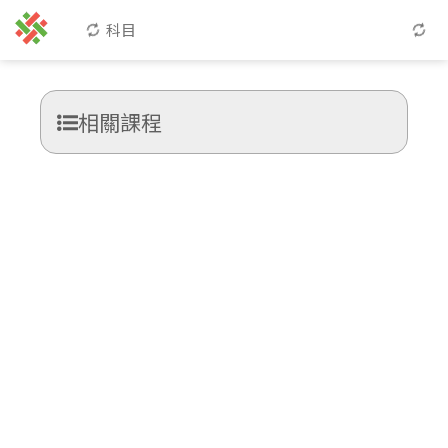
科目
相關課程