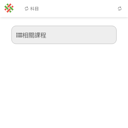
科目
相關課程