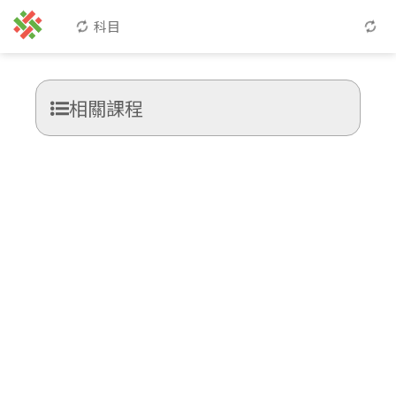
科目
相關課程