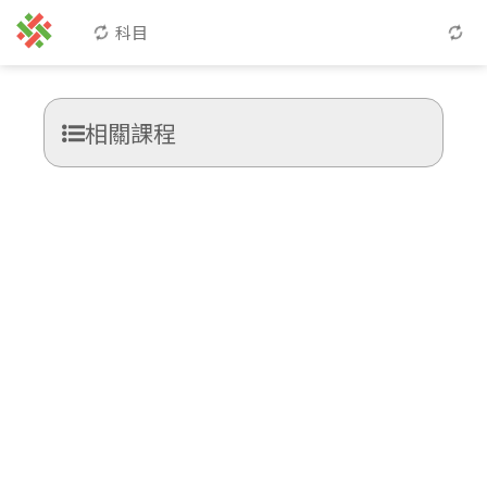
科目
相關課程