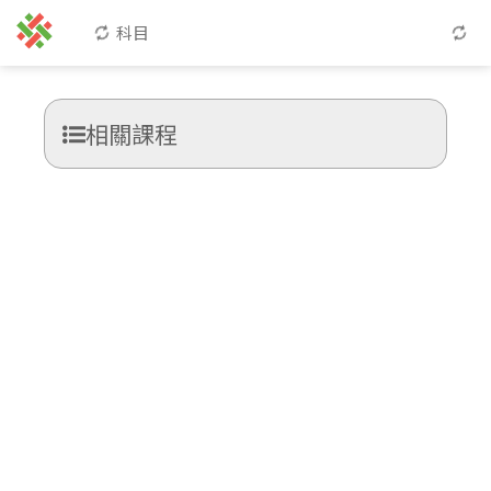
科目
相關課程