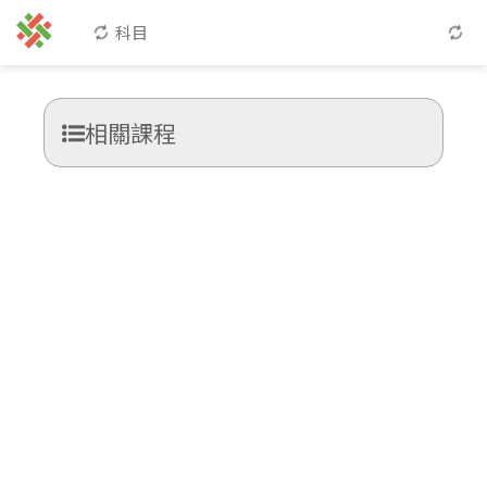
科目
相關課程