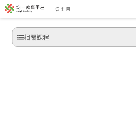
科目
相關課程