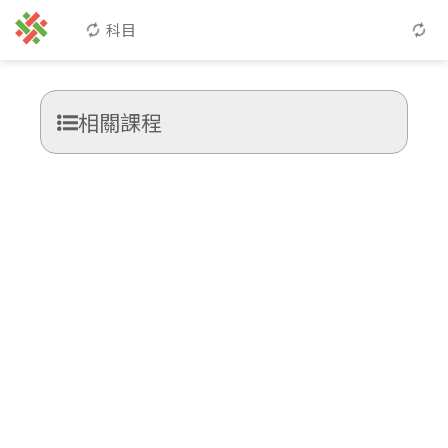
科目
相關課程