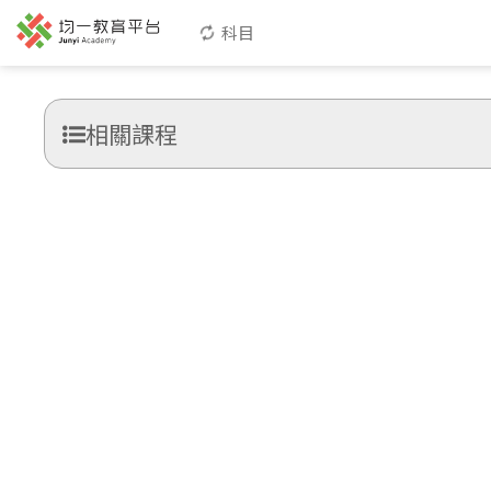
科目
相關課程