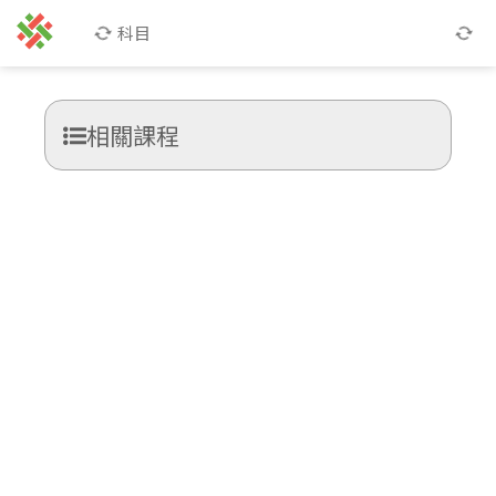
科目
相關課程