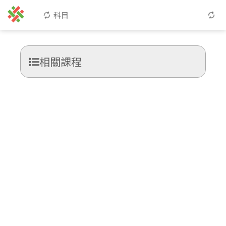
科目
相關課程