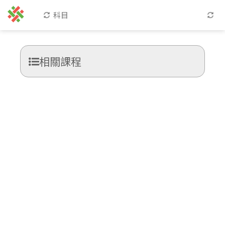
科目
相關課程