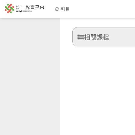
科目
相關課程