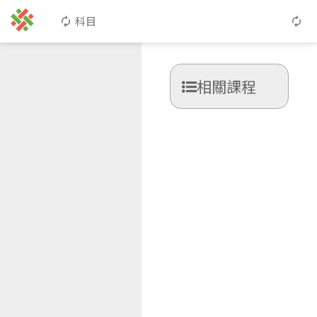
科目
相關課程