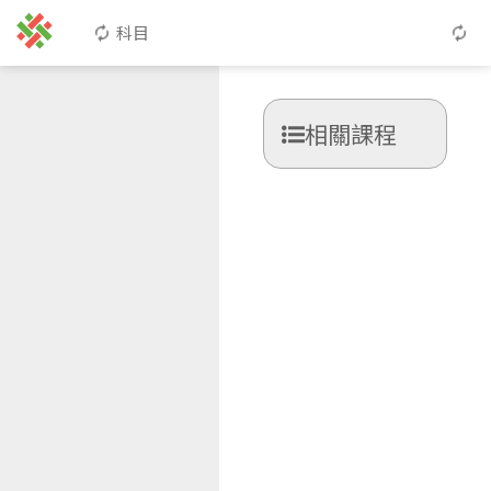
科目
相關課程