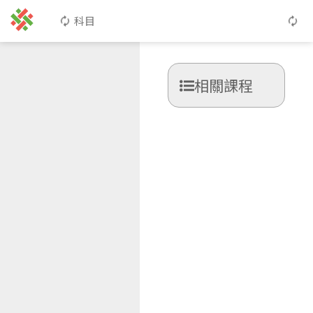
科目
相關課程