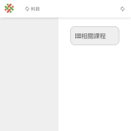
科目
相關課程